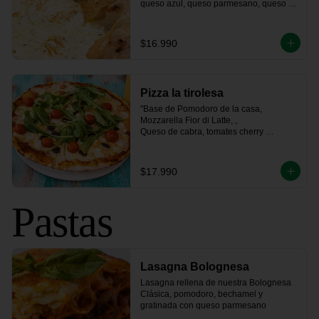
queso azul, queso parmesano, queso de 
cabra.
$16.990
Pizza la tirolesa
"Base de Pomodoro de la casa, 
Mozzarella Fior di Latte, , 

Queso de cabra, tomates cherry 
confitados, rúcula fresca 

y un toque de aceitunas negras"
$17.990
Pastas
Lasagna Bolognesa
Lasagna rellena de nuestra Bolognesa 
Clásica, pomodoro, bechamel y 
gratinada con queso parmesano