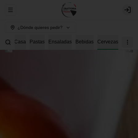
Abrir menu de navegación
Login
¿Dónde quieres pedir?
s della Casa
Pastas
Ensaladas
Bebidas
Cervezas