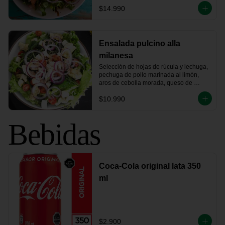
$14.990
Ensalada pulcino alla
milanesa
Selección de hojas de rúcula y lechuga, 
pechuga de pollo marinada al limón, 
aros de cebolla morada, queso de 
cabra, fondo de alcachofa y tomates 
$10.990
cherry.
Bebidas
Coca-Cola original lata 350
ml
$2.900