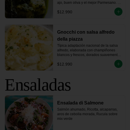
ajo, buen oliva y el mejor Parmesano. 
Este Pesto es de mi Nonna, lleva su 
$12.990
nombre... yo que tú, lo pruebo.
Gnocchi con salsa alfredo
della piazza
Típica adaptación nacional de la salsa 
alfredo, elaborada con champiñones 
blancos y frescos, dorados suavemente 
en mantequilla, jamón ahumado 
$12.990
artesanalmente, vino blanco y crema de 
leche.
Ensaladas
Ensalada di Salmone
Salmón ahumado, Ricotta, alcaparras, 
aros de cebolla morada, Rucula sobre 
mix verde