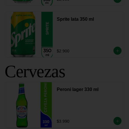
Sprite lata 350 ml
$2.900
Cervezas
Peroni lager 330 ml
$3.990