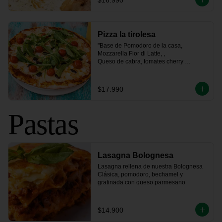
$16.990
Pizza la tirolesa
"Base de Pomodoro de la casa, 
Mozzarella Fior di Latte, , 

Queso de cabra, tomates cherry 
confitados, rúcula fresca 

y un toque de aceitunas negras"
$17.990
Pastas
Lasagna Bolognesa
Lasagna rellena de nuestra Bolognesa 
Clásica, pomodoro, bechamel y 
gratinada con queso parmesano
$14.900