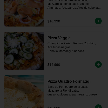
Base de Pomodoro de la casa, 
Mozzarella Fior di Latte,  Salmon 
Ahumado, Alcaparras, Aros de cebolla 
morada y Aceitunas
$16.990
Pizza Veggie
Champiñon Paris,   Pepino, Zucchini, 
Aceitunas negras, 

Cebolla Morada y Albahaca
$14.990
Pizza Quattro Formaggi
Base de Pomodoro de la casa, 
Mozzarella Fior di Latte, 

queso azul, queso parmesano, queso de 
cabra.