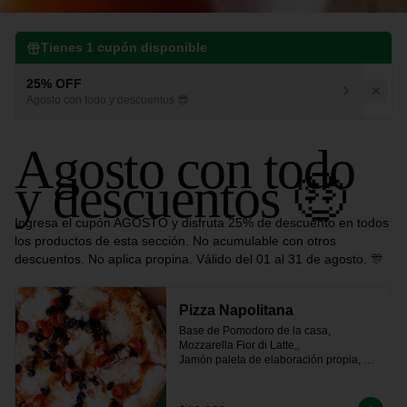
Tienes
1
cupón disponible
25% OFF
Agosto con todo y descuentos 😎
Agosto con todo
y descuentos 🤑
Ingresa el cupón AGOSTO y disfruta 25% de descuento en todos
los productos de esta sección. No acumulable con otros
descuentos. No aplica propina. Válido del 01 al 31 de agosto. 🎊
Pizza Napolitana
Base de Pomodoro de la casa, 
Mozzarella Fior di Latte,, 

Jamón paleta de elaboración propia, 
tomate fresco, 

aceitunas negras y un toque de orégano