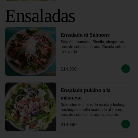
Ensaladas
Ensalada di Salmone
Salmón ahumado, Ricotta, alcaparras, 
aros de cebolla morada, Rucula sobre 
mix verde
$14.990
Ensalada pulcino alla
milanesa
Selección de hojas de rúcula y lechuga, 
pechuga de pollo marinada al limón, 
aros de cebolla morada, queso de 
cabra, fondo de alcachofa y tomates 
$10.990
cherry.