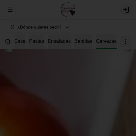
Abrir menu de navegación
Login
¿Dónde quieres pedir?
s della Casa
Pastas
Ensaladas
Bebidas
Cervezas