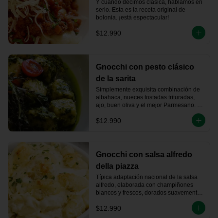
Y cuando decimos clásica, hablamos en 
serio. Esta es la receta original de 
bolonia. ¡está espectacular!
$12.990
Gnocchi con pesto clásico
de la sarita
Simplemente exquisita combinación de 
albahaca, nueces tostadas trituradas, 
ajo, buen oliva y el mejor Parmesano. 
Este Pesto es de mi Nonna, lleva su 
$12.990
nombre... yo que tú, lo pruebo.
Gnocchi con salsa alfredo
della piazza
Típica adaptación nacional de la salsa 
alfredo, elaborada con champiñones 
blancos y frescos, dorados suavemente 
en mantequilla, jamón ahumado 
$12.990
artesanalmente, vino blanco y crema de 
leche.