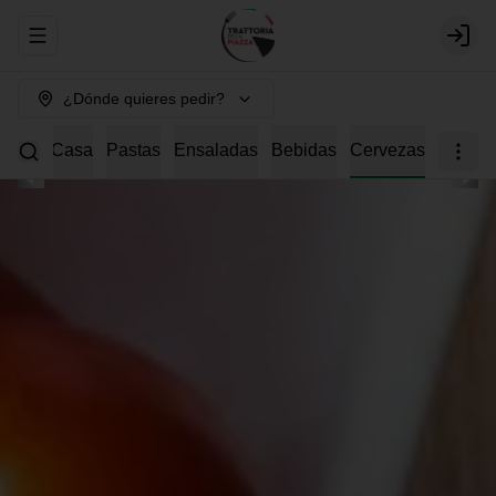
Abrir menu de navegación
Login
¿Dónde quieres pedir?
s della Casa
Pastas
Ensaladas
Bebidas
Cervezas