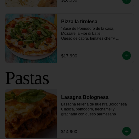
$16.990
Pizza la tirolesa
"Base de Pomodoro de la casa, 
Mozzarella Fior di Latte, , 

Queso de cabra, tomates cherry 
confitados, rúcula fresca 

y un toque de aceitunas negras"
$17.990
Pastas
Lasagna Bolognesa
Lasagna rellena de nuestra Bolognesa 
Clásica, pomodoro, bechamel y 
gratinada con queso parmesano
$14.900