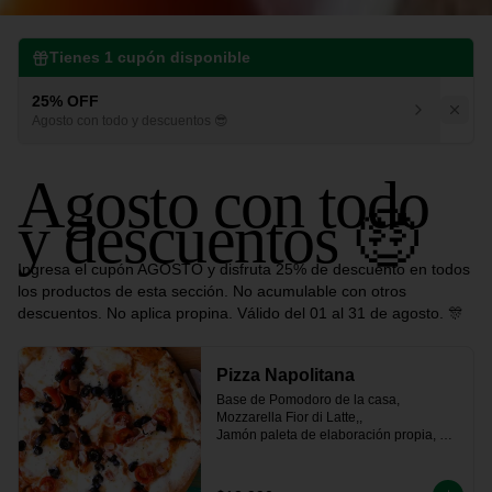
Tienes
1
cupón disponible
25% OFF
Agosto con todo y descuentos 😎
Agosto con todo
y descuentos 🤑
Ingresa el cupón AGOSTO y disfruta 25% de descuento en todos
los productos de esta sección. No acumulable con otros
descuentos. No aplica propina. Válido del 01 al 31 de agosto. 🎊
Pizza Napolitana
Base de Pomodoro de la casa, 
Mozzarella Fior di Latte,, 

Jamón paleta de elaboración propia, 
tomate fresco, 

aceitunas negras y un toque de orégano