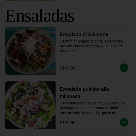
Ensaladas
Ensalada di Salmone
Salmón ahumado, Ricotta, alcaparras, 
aros de cebolla morada, Rucula sobre 
mix verde
$14.990
Ensalada pulcino alla
milanesa
Selección de hojas de rúcula y lechuga, 
pechuga de pollo marinada al limón, 
aros de cebolla morada, queso de 
cabra, fondo de alcachofa y tomates 
$10.990
cherry.