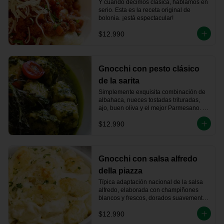
Y cuando decimos clásica, hablamos en 
serio. Esta es la receta original de 
bolonia. ¡está espectacular!
$12.990
Gnocchi con pesto clásico
de la sarita
Simplemente exquisita combinación de 
albahaca, nueces tostadas trituradas, 
ajo, buen oliva y el mejor Parmesano. 
Este Pesto es de mi Nonna, lleva su 
$12.990
nombre... yo que tú, lo pruebo.
Gnocchi con salsa alfredo
della piazza
Típica adaptación nacional de la salsa 
alfredo, elaborada con champiñones 
blancos y frescos, dorados suavemente 
en mantequilla, jamón ahumado 
$12.990
artesanalmente, vino blanco y crema de 
leche.