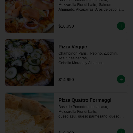
Base de Pomodoro de la casa, 
Mozzarella Fior di Latte,  Salmon 
Ahumado, Alcaparras, Aros de cebolla 
morada y Aceitunas
$16.990
Pizza Veggie
Champiñon Paris,   Pepino, Zucchini, 
Aceitunas negras, 

Cebolla Morada y Albahaca
$14.990
Pizza Quattro Formaggi
Base de Pomodoro de la casa, 
Mozzarella Fior di Latte, 

queso azul, queso parmesano, queso de 
cabra.