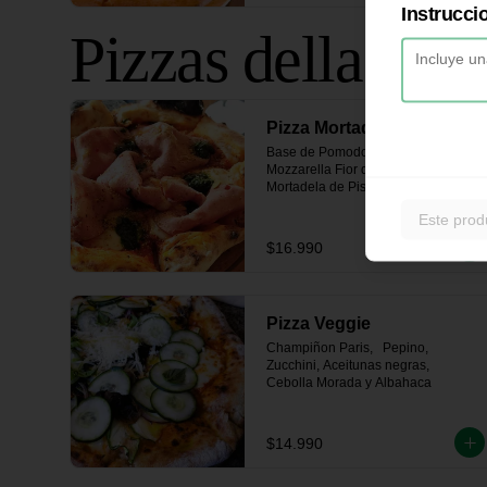
Instrucci
Pizzas della Cas
Pizza Mortadela Pistacho
Base de Pomodoro de la casa, 
Mozzarella Fior di Latte,

Mortadela de Pistacho, Polvo de 
Pistacho y un toque de Salsa Pesto
Este prod
$16.990
Pizza Veggie
Champiñon Paris,   Pepino, 
Zucchini, Aceitunas negras, 

Cebolla Morada y Albahaca
$14.990