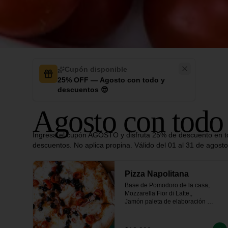
Cupón disponible
25% OFF — Agosto con todo y
descuentos 😎
Agosto con todo
Ingresa el cupón AGOSTO y disfruta 25% de descuento en to
descuentos. No aplica propina. Válido del 01 al 31 de agosto
Pizza Napolitana
Base de Pomodoro de la casa, 
Mozzarella Fior di Latte,, 

Jamón paleta de elaboración 
propia, tomate fresco, 

aceitunas negras y un toque de 
orégano