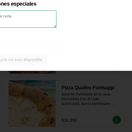
ones especiales
a
Pizza di Salmone
Base de Pomodoro de la casa, 
Mozzarella Fior di Latte,  Salmon 
Ahumado, Alcaparras, Aros de 
cebolla morada y Aceitunas
ucto no esta disponible
$16.990
Pizza Quattro Formaggi
Base de Pomodoro de la casa, 
Mozzarella Fior di Latte, 

queso azul, queso parmesano, 
queso de cabra.
$16.990