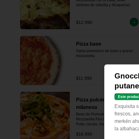
Mozzarella Fior di Latte, finas 
láminas de cebolla y Alcaparras.
$12.990
Pizza base
Salsa pomodoro de base y queso 
mozzarella.
Gnocc
$11.990
putane
Este produc
Pizza pulcino alla
Exquisita 
milanesa
frescos, a
Base de Pomodoro de la casa, 
Mozzarella Fior di Latte, 

merkén ahu
Pollo, rúcula, champiñon, tocino 
la albahaca
ahumado artesanal
$16.990