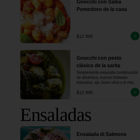
Gnocchi con Salsa
Pomodoro de la casa
$12.990
Gnocchi con pesto
clásico de la sarita
Simplemente exquisita combinación 
de albahaca, nueces tostadas 
trituradas, ajo, buen oliva y el mejor 
Parmesano. Este Pesto es de mi 
$12.990
Nonna, lleva su nombre... yo que tú, 
lo pruebo.
Ensaladas
Ensalada di Salmone