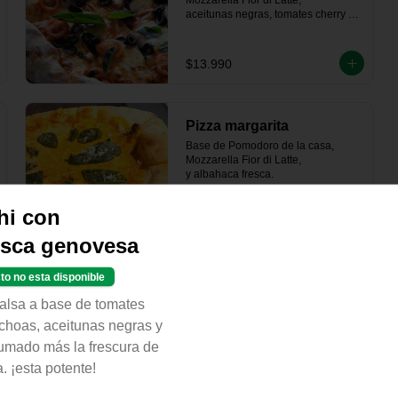
Mozzarella Fior di Latte, 

aceitunas negras, tomates cherry y 
albahaca fresca."
$13.990
Pizza margarita
Base de Pomodoro de la casa, 
Mozzarella Fior di Latte,   

y albahaca fresca.
hi con
$13.990
sca genovesa
to no esta disponible
Pizza salami diavolo
salsa a base de tomates
Base de Pomodoro de la casa, 
Mozzarella Fior di Latte, 

nchoas, aceitunas negras y
salame diavolo, merkén.
mado más la frescura de
. ¡esta potente!
$16.990