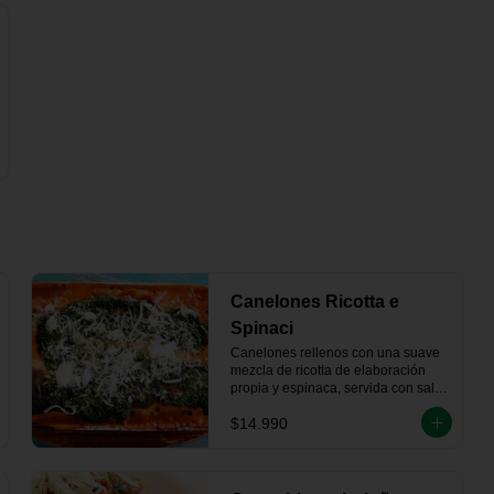
Canelones Ricotta e
Spinaci
Canelones rellenos con una suave 
mezcla de ricotta de elaboración 
propia y espinaca, servida con salsa 
pomodoro, bechamel y queso 
$14.990
parmesano gratinado.