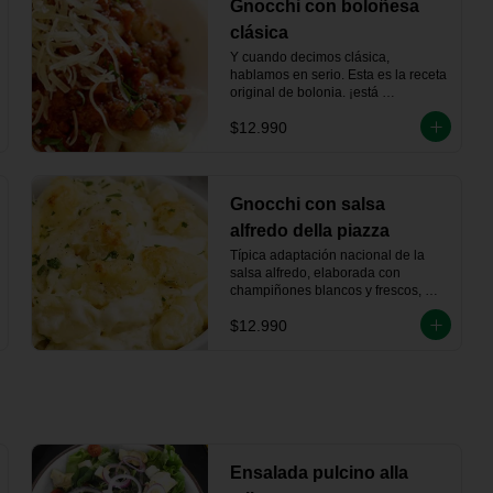
Gnocchi con boloñesa
clásica
Y cuando decimos clásica, 
hablamos en serio. Esta es la receta 
original de bolonia. ¡está 
espectacular!
$12.990
Gnocchi con salsa
alfredo della piazza
Típica adaptación nacional de la 
salsa alfredo, elaborada con 
champiñones blancos y frescos, 
dorados suavemente en 
$12.990
mantequilla, jamón ahumado 
artesanalmente, vino blanco y 
crema de leche.
Ensalada pulcino alla