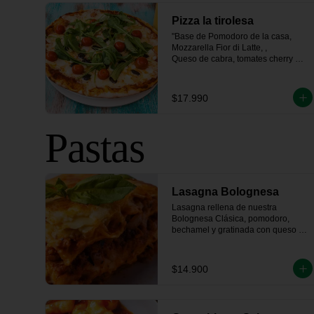
Pizza la tirolesa
"Base de Pomodoro de la casa, 
Mozzarella Fior di Latte, , 

Queso de cabra, tomates cherry 
confitados, rúcula fresca 

y un toque de aceitunas negras"
$17.990
Pastas
Lasagna Bolognesa
Lasagna rellena de nuestra 
Bolognesa Clásica, pomodoro, 
bechamel y gratinada con queso 
parmesano
$14.900