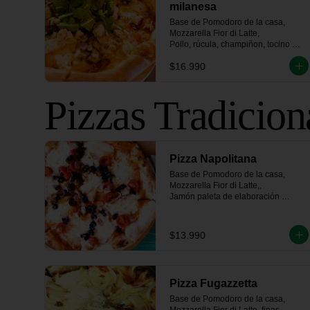
milanesa
Base de Pomodoro de la casa, 
Mozzarella Fior di Latte, 

Pollo, rúcula, champiñon, tocino 
ahumado artesanal
$16.990
Pizzas Tradicion
Pizza Napolitana
Base de Pomodoro de la casa, 
Mozzarella Fior di Latte,, 

Jamón paleta de elaboración 
propia, tomate fresco, 

aceitunas negras y un toque de 
orégano
$13.990
Pizza Fugazzetta
Base de Pomodoro de la casa, 